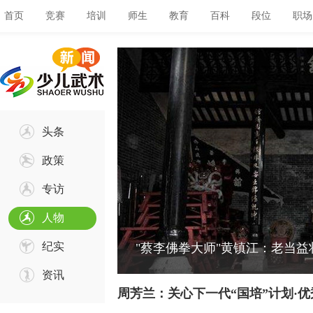
首页
竞赛
培训
师生
教育
百科
段位
职场
头条
政策
专访
人物
纪实
"蔡李佛拳大师"黄镇江：老当益
资讯
周芳兰：关心下一代“国培”计划·