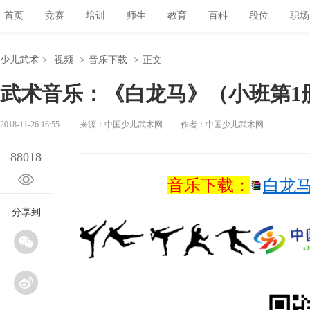
首页
竞赛
培训
师生
教育
百科
段位
职场
少儿武术
>
视频
>
音乐下载
>
正文
武术音乐：《白龙马》（小班第1
2018-11-26 16:55
来源：中国少儿武术网
作者：中国少儿武术网
88018
音乐下载：
白龙马（
分享到