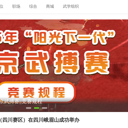
位
职场
综合
商城
武学组织
北京武搏赛||竞赛规程
赛（四川赛区）在四川峨眉山成功举办