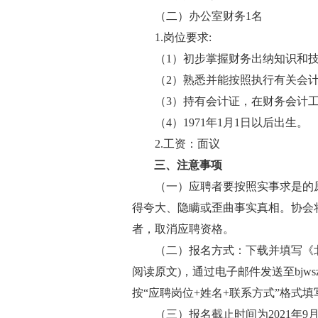
（二）办公室财务
1名
1.岗位要求:
（
1）初步掌握财务出纳知识和
（
2）熟悉并能按照执行有关会
（
3）持有会计证，在财务会计
（
4）1971年1月1日以后出生。
2.工资：面议
三、注意事项
（一）应聘者要按照实事求是的
得夸大、隐瞒或歪曲事实真相。协会
者，取消应聘资格。
（二）报名方式：下载并填写《
阅读原文)，通过电子邮件发送至bjws
按“应聘岗位+姓名+联系方式”格式
（三）报名截止时间为
2021年9