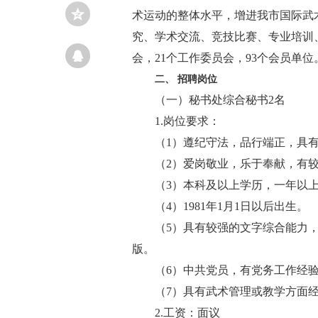
术运动的整体水平，增进我市国际武
究、学术交流、竞技比赛、专业培训
会，21个工作委员会，93个会员单位
二、
招聘岗位
（一）秘书处综合秘书
2名
1.岗位要求：
（
1）遵纪守法，品行端正，具
（
2）爱岗敬业，乐于奉献，有
（
3）本科及以上学历，一年以
（
4）1981年1月1日以后出生。
（
5）具有较强的文字综合能力，熟
版。
（
6）中共党员，有党务工作经
（
7）具有武术管理或教学方面
2.工资：面议