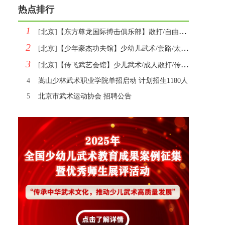
热点排行
1
[北京]【东方尊龙国际搏击俱乐部】散打/自由搏击/拳击/MMA/跆拳道小班招生
2
[北京]【少年豪杰功夫馆】少幼儿武术/套路/太极/散打长期招生
3
[北京]【传飞武艺会馆】少儿武术/成人散打/传统武术多班次招生
4
嵩山少林武术职业学院单招启动 计划招生1180人
5
北京市武术运动协会 招聘公告