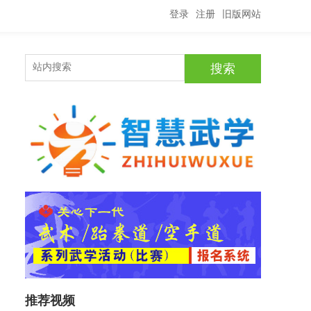
登录
注册
旧版网站
推荐视频