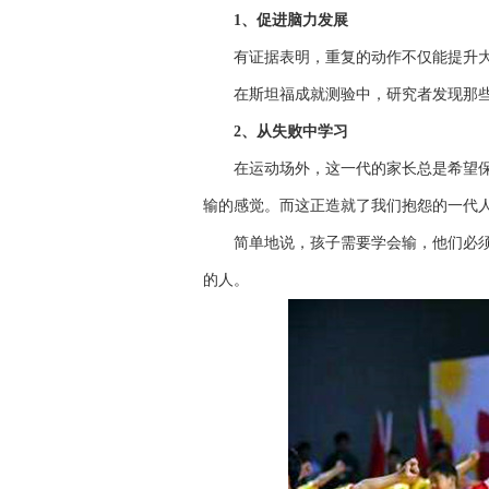
1、促进脑力发展
有证据表明，重复的动作不仅能提升
在斯坦福成就测验中，研究者发现那些
2、从失败中学习
在运动场外，这一代的家长总是希望
输的感觉。而这正造就了我们抱怨的一代
简单地说，孩子需要学会输，他们必
的人。