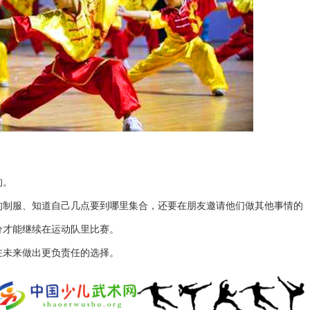
的。
的制服、知道自己几点要到哪里集合，还要在朋友邀请他们做其他事情的
分才能继续在运动队里比赛。
在未来做出更负责任的选择。