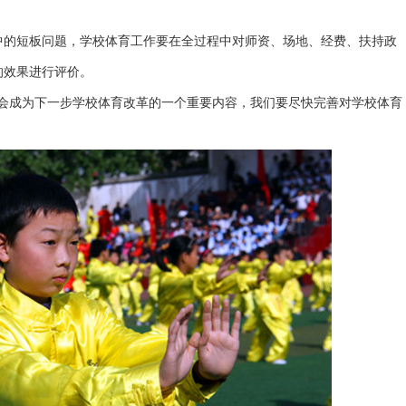
中的短板问题，学校体育工作要在全过程中对师资、场地、经费、扶持政
的效果进行评价。
将会成为下一步学校体育改革的一个重要内容，我们要尽快完善对学校体育