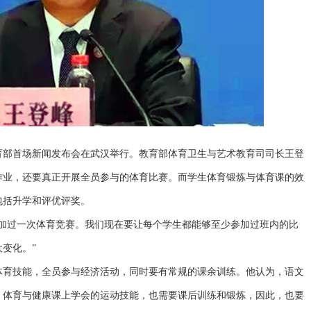
教育部首场新闻发布会在武汉举行。教育部体育卫生与艺术教育司司长王登
作业，还要真正开展全员参与的体育比赛。而学生体育锻炼与体育课的效
包括升学和评优评奖。
参加过一次体育竞赛。我们现在要让每个学生都能够至少参加过班内的比
变化。”
体育技能，全员参与经济活动，同时要有常规的课余训练。他认为，语文
，体育与健康课上学会的运动技能，也需要课后训练和锻炼，因此，也要