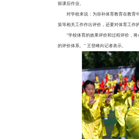
留课后作业。
对学校来说：为弥补体育教育在教育
策等相关工作作出评价，还要对体育工作
“学校体育的效果评价和过程评价，
的评价体系。” 王登峰向记者表示。