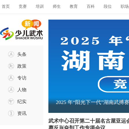
首页
竞赛
培训
师生
教育
百科
段位
职场
头条
政策
专访
人物
纪实
2025 年“阳光下一代”湖南武
资讯
武术中心召开第二十届名古屋亚运会
赛反兴奋剂工作专项会议