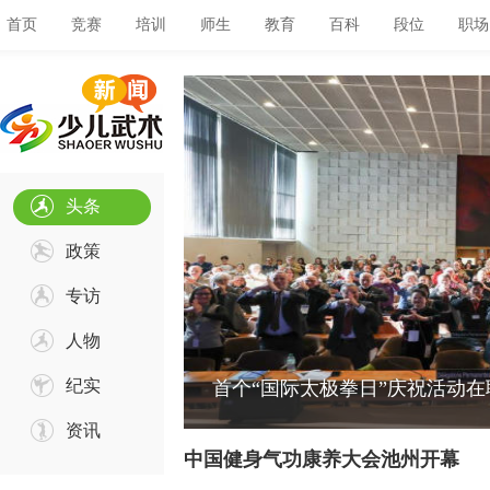
首页
竞赛
培训
师生
教育
百科
段位
职场
头条
政策
专访
人物
纪实
备忘录
首个“国际太极拳日”庆祝活动
资讯
中国健身气功康养大会池州开幕