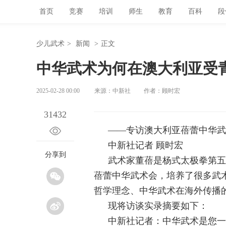
首页
竞赛
培训
师生
教育
百科
段
少儿武术
>
新闻
>
正文
中华武术为何在澳大利亚受
2025-02-28 00:00
来源：中新社
作者：顾时宏
31432
——
专访澳大利亚蓓蕾中华武
中新社记者 顾时宏
分享到
武术家董蓓是杨式太极拳第五
蓓蕾中华武术会，培养了很多武
哲学理念、中华武术在海外传播的
现将访谈实录摘要如下：
中新社记者：中华武术是您一