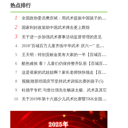
热点排行
1
全国政协委员樊庆斌：用武术提振中国孩子的“精气神”
2
国家利好政策助中国武术搏击更上辉煌
3
关于进一步加强武术赛事活动监督管理的意见
4
2018“百城百万儿童齐练中华武术·庆六一” 北京主会场活动圆满闭幕！
5
王天明：特别贡献金奖有大家的一半【百城百万图集2】
6
酷热难挨 看！儿童们仍保持整齐队形【百城百万图集3】
7
这是谁家的武娃娃啊？家长老师快快领走【百城百万图集4】
8
视频|致那些国庆节坚持武术训练比赛的孩子(5)
9
杜德平专栏:与曾仕强先生畅谈太极、武术及其它
10
关于2019年第十六届少儿武术比赛暨TKK全国少儿武搏赛 安保及赛事观摩的通知