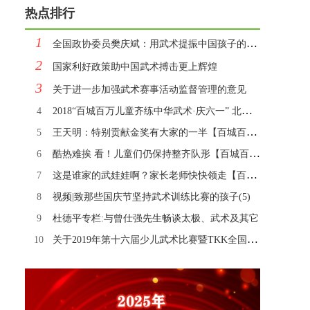
热点排行
1
全国政协委员樊庆斌：用武术提振中国孩子的“精气神”
2
国家利好政策助中国武术搏击更上辉煌
3
关于进一步加强武术赛事活动监督管理的意见
4
2018“百城百万儿童齐练中华武术·庆六一” 北京主会场活动圆满闭幕！
5
王天明：特别贡献金奖有大家的一半【百城百万图集2】
6
酷热难挨 看！儿童们仍保持整齐队形【百城百万图集3】
7
这是谁家的武娃娃啊？家长老师快快领走【百城百万图集4】
8
视频|致那些国庆节坚持武术训练比赛的孩子(5)
9
杜德平专栏:与曾仕强先生畅谈太极、武术及其它
10
关于2019年第十六届少儿武术比赛暨TKK全国少儿武搏赛 安保及赛事观摩的通知