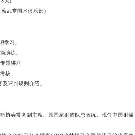
(3天)
（薪武堂国术俱乐部
）
知识学习。
实操演练。
销专题讲座
的考核
内容及评判规则介绍。
射箭协会常务副主席、原国家射箭队总教练、现任中国射箭